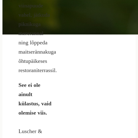
viinapuude
vahel, jätkuda
piknikuga
mererannal
ning lõppeda
maitserännakuga
õhtupäikeses
restoraniterrassil.
See ei ole
ainult
külastus, vaid
olemise viis.
Luscher &