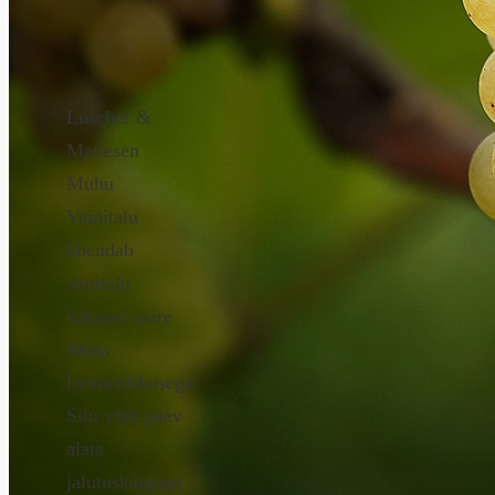
Luscher &
Matiesen
Muhu
Veinitalu
ühendab
suurtalu
luksuse saare
lihtsa
loomulikkusega.
Siin võib päev
alata
jalutuskäiguga