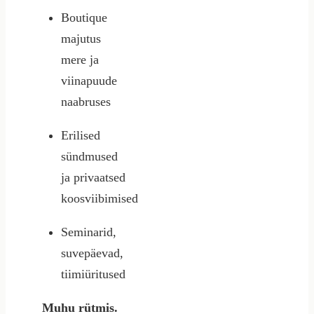
Boutique
majutus
mere ja
viinapuude
naabruses
Erilised
sündmused
ja privaatsed
koosviibimised
Seminarid,
suvepäevad,
tiimiüritused
Muhu rütmis.