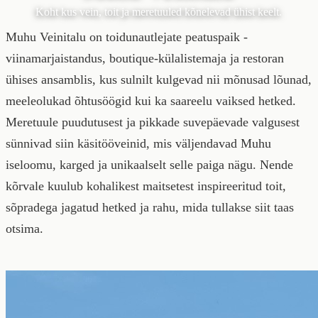
Koht kus vein, toit ja meretuuled kõnelevad ühist keelt.
Muhu Veinitalu on toidunautlejate peatuspaik -
viinamarjaistandus, boutique-külalistemaja ja restoran
ühises ansamblis, kus sulnilt kulgevad nii mõnusad lõunad,
meeleolukad õhtusöögid kui ka saareelu vaiksed hetked.
Meretuule puudutusest ja pikkade suvepäevade valgusest
sünnivad siin käsitööveinid, mis väljendavad Muhu
iseloomu, karged ja unikaalselt selle paiga nägu. Nende
kõrvale kuulub kohalikest maitsetest inspireeritud toit,
sõpradega jagatud hetked ja rahu, mida tullakse siit taas
otsima.