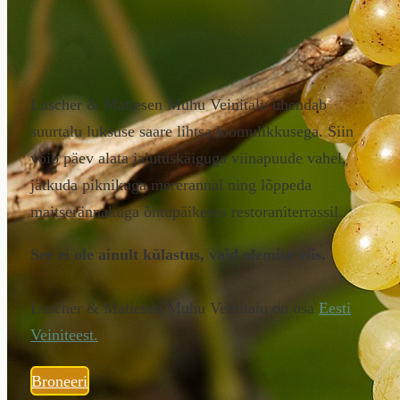
Luscher & Matiesen Muhu Veinitalu ühendab
suurtalu luksuse saare lihtsa loomulikkusega. Siin
võib päev alata jalutuskäiguga viinapuude vahel,
jätkuda piknikuga mererannal ning lõppeda
maitserännakuga õhtupäikeses restoraniterrassil.
See ei ole ainult külastus, vaid olemise viis.
Luscher & Matiesen Muhu Veinitalu on osa
Eesti
Veiniteest.
Broneeri