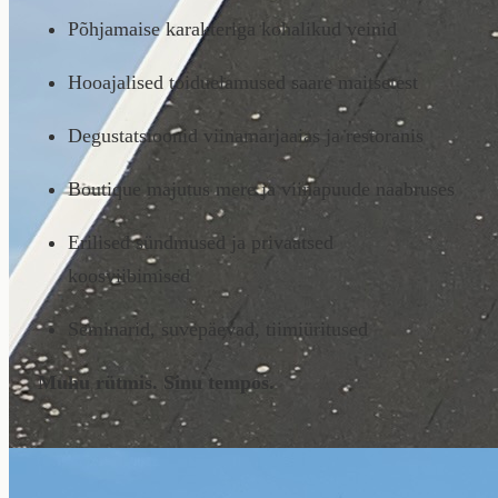
Põhjamaise karakteriga kohalikud veinid
Hooajalised toiduelamused saare maitsetest
Degustatsioonid viinamarjaaias ja restoranis
Boutique majutus mere ja viinapuude naabruses
Erilised sündmused ja privaatsed
koosviibimised
Seminarid, suvepäevad, tiimiüritused
Muhu rütmis. Sinu tempos.