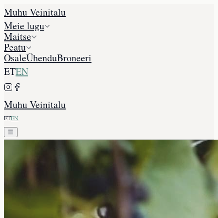
Muhu Veinitalu
Meie lugu
Maitse
Peatu
Osale
Ühendu
Broneeri
ET
EN
Muhu Veinitalu
ET
EN
☰