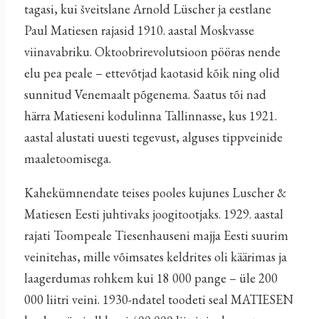
tagasi, kui šveitslane Arnold Lüscher ja eestlane
Paul Matiesen rajasid 1910. aastal Moskvasse
viinavabriku. Oktoobrirevolutsioon pööras nende
elu pea peale – ettevõtjad kaotasid kõik ning olid
sunnitud Venemaalt põgenema. Saatus tõi nad
härra Matieseni kodulinna Tallinnasse, kus 1921.
aastal alustati uuesti tegevust, alguses tippveinide
maaletoomisega.
Kahekümnendate teises pooles kujunes Luscher &
Matiesen Eesti juhtivaks joogitootjaks. 1929. aastal
rajati Toompeale Tiesenhauseni majja Eesti suurim
veinitehas, mille võimsates keldrites oli käärimas ja
laagerdumas rohkem kui 18 000 pange – üle 200
000 liitri veini. 1930-ndatel toodeti seal MATIESEN