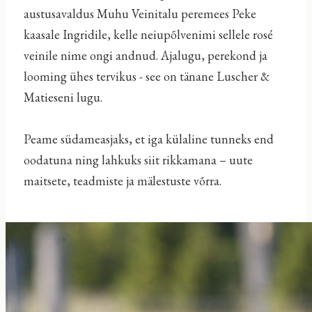
austusavaldus Muhu Veinitalu peremees Peke
kaasale Ingridile, kelle neiupõlvenimi sellele rosé
veinile nime ongi andnud. Ajalugu, perekond ja
looming ühes tervikus - see on tänane Luscher &
Matieseni lugu.
Peame südameasjaks, et iga külaline tunneks end
oodatuna ning lahkuks siit rikkamana – uute
maitsete, teadmiste ja mälestuste võrra.