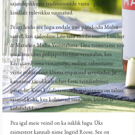
sajandipikkuste traditsioonide vastu - pilk aga
kindlalt tulevikku suunatud.
Peagi leidis see lugu endale uue päriskodu Muhu
saarel, kus ajalooline Lõo talu sündis uuesti Luscher
& Matiesen Muhu Veinitaluna. Täna toimetame siin
maailma ühes põhjapoolseimas veinitalus, kus
kasvatame oma viinamarju, millest valmistame
veine põhjamaise kliima eripärasid arvestades. Ja
kanname tänulikult edasi Eesti veinikultuuri
pärandit. Koos külalistemaja ja restoraniga on talust
saanud koht, kus kohtuvad vein, toit, loodus ja
külalislahkus.
Pea igal meie veinil on ka isiklik lugu. Üks
esimestest kannab nime Ingrid Roose. See on