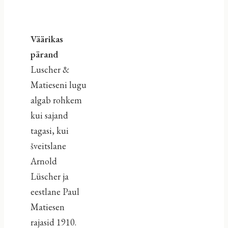
Väärikas
pärand
Luscher &
Matieseni lugu
algab rohkem
kui sajand
tagasi, kui
šveitslane
Arnold
Lüscher ja
eestlane Paul
Matiesen
rajasid 1910.