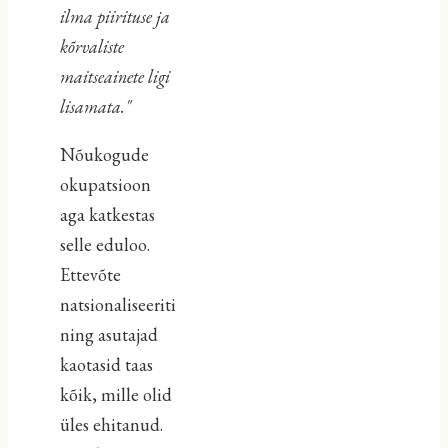
ilma piirituse ja
kõrvaliste
maitseainete ligi
lisamata."
Nõukogude
okupatsioon
aga katkestas
selle eduloo.
Ettevõte
natsionaliseeriti
ning asutajad
kaotasid taas
kõik, mille olid
üles ehitanud.