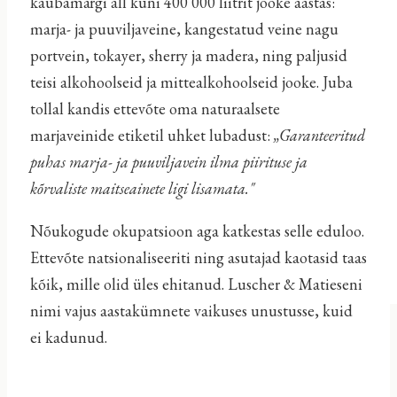
kaubamärgi all kuni 400 000 liitrit jooke aastas:
marja- ja puuviljaveine, kangestatud veine nagu
portvein, tokayer, sherry ja madera, ning paljusid
teisi alkohoolseid ja mittealkohoolseid jooke. Juba
tollal kandis ettevõte oma naturaalsete
marjaveinide etiketil uhket lubadust:
„Garanteeritud
puhas marja- ja puuviljavein ilma piirituse ja
kõrvaliste maitseainete ligi lisamata."
Nõukogude okupatsioon aga katkestas selle eduloo.
Ettevõte natsionaliseeriti ning asutajad kaotasid taas
kõik, mille olid üles ehitanud. Luscher & Matieseni
nimi vajus aastakümnete vaikuses unustusse, kuid
ei kadunud.