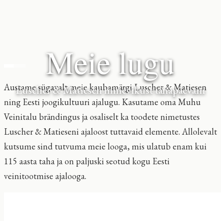
Meie lugu
Austame sügavalt meie kaubamärgi Luscher & Matiesen
Luscher & Matiesen minevikust tänapäevani
ning Eesti joogikultuuri ajalugu. Kasutame oma Muhu
Veinitalu brändingus ja osaliselt ka toodete nimetustes
Luscher & Matieseni ajaloost tuttavaid elemente. Allolevalt
kutsume sind tutvuma meie looga, mis ulatub enam kui
115 aasta taha ja on paljuski seotud kogu Eesti
veinitootmise ajalooga.