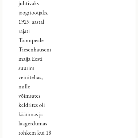
juhtivaks
joogitootjaks.
1929. aastal
rajati
Toompeale
Tiesenhauseni
majja Eesti
suurim
veinitehas,
mille
võimsates
keldrites oli
käärimas ja
laagerdumas
rohkem kui 18