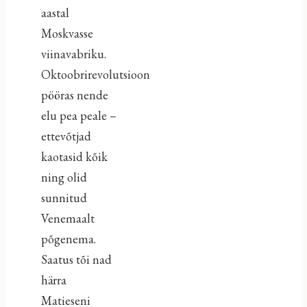
aastal
Moskvasse
viinavabriku.
Oktoobrirevolutsioon
pööras nende
elu pea peale –
ettevõtjad
kaotasid kõik
ning olid
sunnitud
Venemaalt
põgenema.
Saatus tõi nad
härra
Matieseni