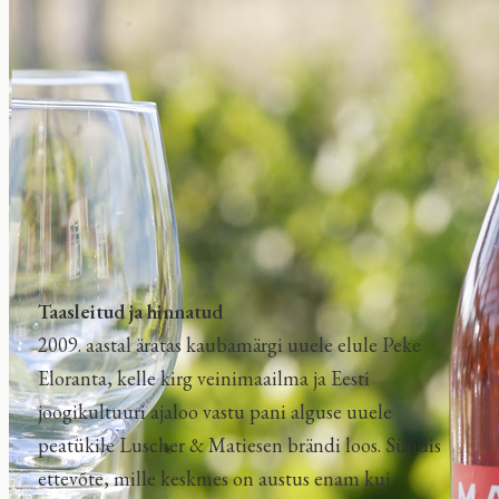
Taasleitud ja hinnatud
2009. aastal äratas kaubamärgi uuele elule Peke
Eloranta, kelle kirg veinimaailma ja Eesti
joogikultuuri ajaloo vastu pani alguse uuele
peatükile Luscher & Matiesen brändi loos. Sündis
ettevõte, mille keskmes on austus enam kui