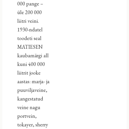
000 pange –
üle 200 000
liitri veini.
1930-ndatel
toodeti seal
MATIESEN
kaubamärgi all
kuni 400 000
liitrit jooke
aastas: marja- ja
puuviljaveine,
kangestatud
veine nagu
portvein,
tokayer, sherry