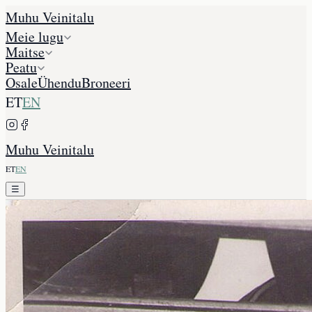
Muhu Veinitalu
Meie lugu
Maitse
Peatu
Osale
Ühendu
Broneeri
ET
EN
Muhu Veinitalu
ET
EN
☰