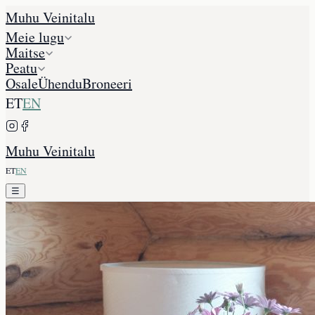
Muhu Veinitalu
Meie lugu
Maitse
Peatu
Osale
Ühendu
Broneeri
ET
EN
Muhu Veinitalu
ET
EN
☰